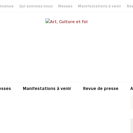
envenue
Qui sommes nous
Messes
Manifestations à venir
Rev
esses
Manifestations à venir
Revue de presse
A