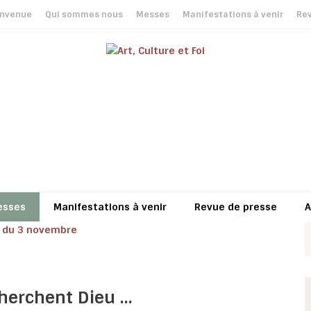
envenue
Qui sommes nous
Messes
Manifestations à venir
Rev
esses
Manifestations à venir
Revue de presse
A
herchent Dieu …