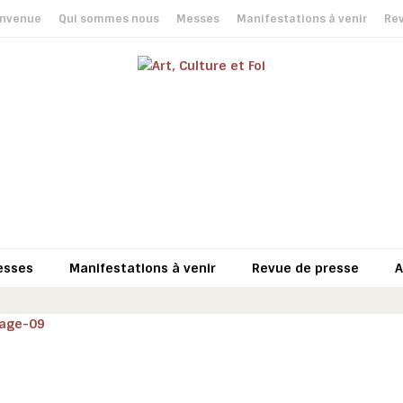
envenue
Qui sommes nous
Messes
Manifestations à venir
Rev
esses
Manifestations à venir
Revue de presse
A
sage-09