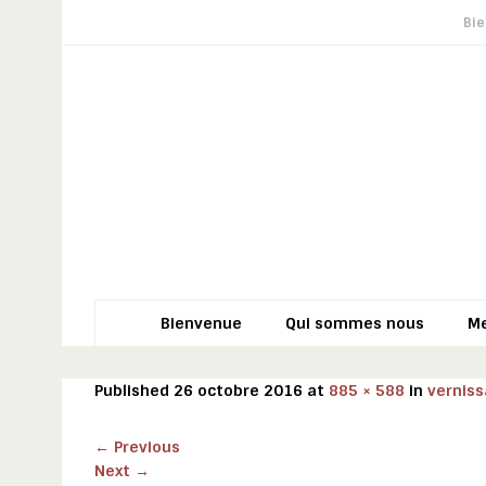
Bi
Bienvenue
Qui sommes nous
M
Published
26 octobre 2016
at
885 × 588
in
vernis
←
Previous
Next
→