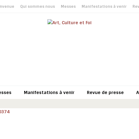
envenue
Qui sommes nous
Messes
Manifestations à venir
Rev
esses
Manifestations à venir
Revue de presse
A
0374