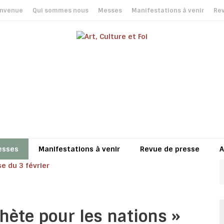
envenue
Qui sommes nous
Messes
Manifestations à venir
Rev
esses
Manifestations à venir
Revue de presse
A
phète pour les nations »